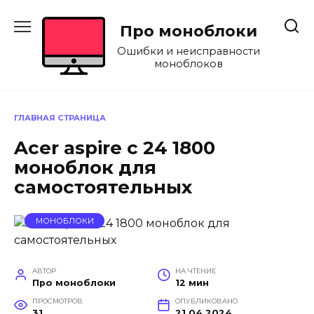
Перейти
к
Про моноблоки
содержанию
Ошибки и неисправности
моноблоков
ГЛАВНАЯ СТРАНИЦА
Acer aspire c 24 1800
моноблок для
самостоятельных
МОНОБЛОКИ
АВТОР
НА ЧТЕНИЕ
Про моноблоки
12 мин
ПРОСМОТРОВ
ОПУБЛИКОВАНО
31
21.04.2024