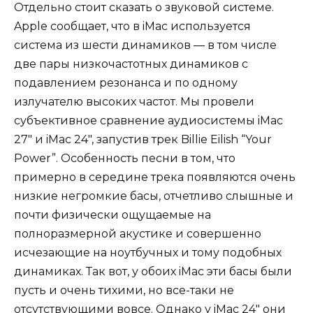
Отдельно стоит сказать о звуковой системе.
Apple сообщает, что в iMac используется
система из шести динамиков — в том числе
две пары низкочастотных динамиков с
подавлением резонанса и по одному
излучателю высоких частот. Мы провели
субъективное сравнение аудиосистемы iMac
27″ и iMac 24″, запустив трек Billie Eilish “Your
Power”. Особенность песни в том, что
примерно в середине трека появляются очень
низкие негромкие басы, отчетливо слышные и
почти физически ощущаемые на
полноразмерной акустике и совершенно
исчезающие на ноутбучных и тому подобных
динамиках. Так вот, у обоих iMac эти басы были
пусть и очень тихими, но все-таки не
отсутствующими вовсе. Однако у iMac 24″ они