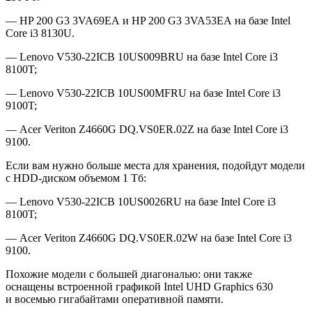
— HP 200 G3 3VA69EA и HP 200 G3 3VA53EA на базе Intel
Core i3 8130U.
— Lenovo V530-22ICB 10US009BRU на базе Intel Core i3
8100T;
— Lenovo V530-22ICB 10US00MFRU на базе Intel Core i3
9100T;
— Acer Veriton Z4660G DQ.VS0ER.02Z на базе Intel Core i3
9100.
Если вам нужно больше места для хранения, подойдут модели
с HDD-диском объемом 1 Тб:
— Lenovo V530-22ICB 10US0026RU на базе Intel Core i3
8100T;
— Acer Veriton Z4660G DQ.VS0ER.02W на базе Intel Core i3
9100.
Похожие модели с большей диагональю: они также
оснащены встроенной графикой Intel UHD Graphics 630
и восемью гигабайтами оперативной памяти.