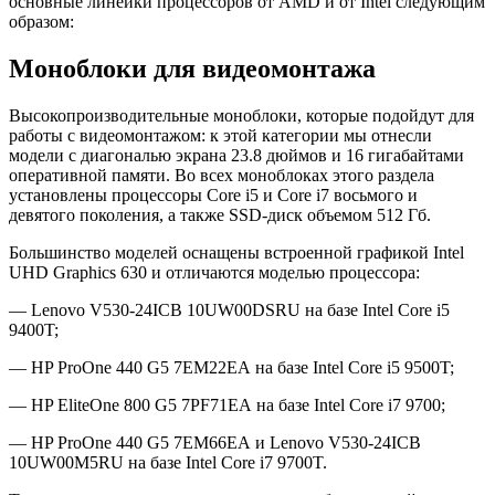
основные линейки процессоров от AMD и от Intel следующим
образом:
Моноблоки для видеомонтажа
Высокопроизводительные моноблоки, которые подойдут для
работы с видеомонтажом: к этой категории мы отнесли
модели с диагональю экрана 23.8 дюймов и 16 гигабайтами
оперативной памяти. Во всех моноблоках этого раздела
установлены процессоры Core i5 и Core i7 восьмого и
девятого поколения, а также SSD-диск объемом 512 Гб.
Большинство моделей оснащены встроенной графикой Intel
UHD Graphics 630 и отличаются моделью процессора:
— Lenovo V530-24ICB 10UW00DSRU на базе Intel Core i5
9400T;
— HP ProOne 440 G5 7EM22EA на базе Intel Core i5 9500T;
— HP EliteOne 800 G5 7PF71EA на базе Intel Core i7 9700;
— HP ProOne 440 G5 7EM66EA и Lenovo V530-24ICB
10UW00M5RU на базе Intel Core i7 9700T.