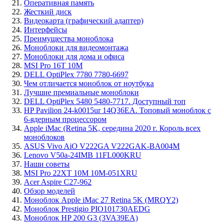
Оперативная память
Жесткий диск
Видеокарта (графический адаптер)
Интерфейсы
Преимущества моноблока
Моноблоки для видеомонтажа
Моноблоки для дома и офиса
MSI Pro 16T 10M
DELL OptiPlex 7780 7780-6697
Чем отличается моноблок от ноутбука
Лучшие премиальные моноблоки
DELL OptiPlex 5480 5480-7717. Доступный топ
HP Pavilion 24-k0015ur 14Q36EA. Топовый моноблок с
6-ядерным процессором
Apple iMac (Retina 5K, середина 2020 г. Король всех
моноблоков
ASUS Vivo AiO V222GA V222GAK-BA004M
Lenovo V50a-24IMB 11FL000KRU
Наши советы
MSI Pro 22XT 10M 10M-051XRU
Acer Aspire C27-962
Обзор моделей
Моноблок Apple iMac 27 Retina 5K (MRQY2)
Моноблок Prestigio PIO101730AEDG
Моноблок HP 200 G3 (3VA39EA)