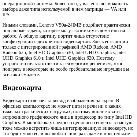
операционной системы. Более того, у вас есть возможность
выбора даже типа используемой в нем матрицы — VA или
IPS.
Иными словами, Lenovo V50a-24IMB подойдет практически
под любые задачи, которые могут возникнуть дома или на
работе. А общую картину портит лишь отсутствие
конфигураций с дискретной видеокартой. Здесь есть опции
только с интегрированной графикой AMD Radeon, AMD
Radeon 625, Intel HD Graphics 630, Intel UHD Graphics, Intel
UHD Graphics 610 и Intel UHD Graphics 630. Поэтому
устройство нельзя отнести к геймерским решениям, хотя
поиграть в некоторые не особо требовательные игрушки вы
все-таки сможете.
Видеокарта
Видеокарта отвечает за вывод изображения на экран. В
офисных компьютерах не может идти и речи ни о каких
тяжелых графических нагрузках, поэтому вполне хватит
встроенного графического чипа в процессор по типу Intel HD
Graphics. В моноблоках среднего ценового сегмента зачастую
тоже можно встретить лишь интегрированную видеокарту, но
это будет мало если вы любите поиграть даже в простенькие