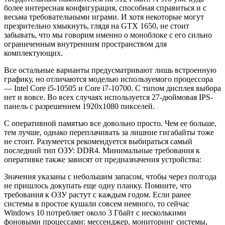
более интересная конфигурация, способная справиться и с
весьма требовательными играми. И хотя некоторые могут
презрительно хмыкнуть, глядя на GTX 1650, не стоит
забывать, что мы говорим именно о моноблоке с его сильно
ограниченным внутренним пространством для
комплектующих.
Все остальные варианты предусматривают лишь встроенную
графику, но отличаются моделью используемого процессора
— Intel Core i5-10505 и Core i7-10700. С типом дисплея выбора
нет и вовсе. Во всех случаях используется 27-дюймовая IPS-
панель с разрешением 1920х1080 пикселей.
С оперативной памятью все довольно просто. Чем ее больше,
тем лучше, однако переплачивать за лишние гигабайты тоже
не стоит. Разумеется рекомендуется выбираться самый
последний тип ОЗУ: DDR4. Минимальные требования к
оперативке также зависят от предназначения устройства:
Значения указаны с небольшим запасом, чтобы через полгода
не пришлось докупать еще одну планку. Помните, что
требования к ОЗУ растут с каждым годом. Если ранее
системы в простое кушали совсем немного, то сейчас
Windows 10 потребляет около 3 Гбайт с несколькими
фоновыми процессами: мессенджер, мониторинг системы,