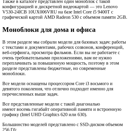
Также в каталоге представлен один моноблок с такой
конфигурацией и дискретной видеокартой — это Lenovo
V530-24ICB 10UX006VRU на базе Intel Core i5 9400T с
графической картой AMD Radeon 530 с объемом памяти 2GB.
Моноблоки для дома и офиса
В этом разделе мы собрали модели для базовых задач: работы
с текстами и документами, рабочих созвонов, конференций,
веб-серфинга, просмотра фильмов. Если вы не работаете с
очень требовательными приложениями, вам не нужно
переплачивать за повышенную мощность, поэтому в этом
разделе представлены бюджетные, но современные
моноблоки.
Все модели оснащены процессором Core i3 восьмого и
девятого поколения, что отлично подходит именно для
перечисленных выше задач.
Все представленные модели с такой диагональю
имеют восемь гигабайт оперативной памяти и встроенную
графику (Intel UHD Graphics 620 или 630).
Большинство моделей представлено с SSD-диском объемом
256 Гб: