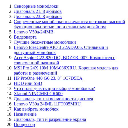
Сенсорные моноблоки
Диагональ 21. 8 дюймов
Диагональ 23. 8 дюймов
Современные моноблоки отличаются не только высокой
функциональностью, но и стильным дизайном
Lenovo V50a-24IMB
Видеокарта
Лучшие бюджетные моноблоки
Lenovo IdeaCentre AIO 3 22ADA05. Стильный и
доступный моноблок
Acer Aspire C22-820 DQ. BDZER. 007. Компьютер с
современной начинкой
MSI Pro 24X 10M 10M-036XRU. Хорошая модель для
работы и развлечений
HP ProOne 440 G6 23. 8″ 1C7D5EA
HDD или SSD
Что стоит учесть при выборе моноблока?
Xiaomi NINGMEI CR600
Диагональ, тип, и возможности дисплея
Lenovo V30a 24IML 11FT005MRU
Как выбрать моноблок
Назначение
Диагональ, тип и разрешение экрана
Процессор