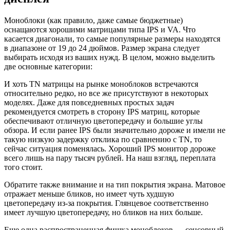
Моноблоки (как правило, даже самые бюджетные)
оснащаются хорошими матрицами типа IPS и VA. Что
касается диагонали, то самые популярные размеры находятся
в диапазоне от 19 до 24 дюймов. Размер экрана следует
выбирать исходя из ваших нужд. В целом, можно выделить
две основные категории:
И хоть TN матрицы на рынке моноблоков встречаются
относительно редко, но все же присутствуют в некоторых
моделях. Даже для повседневных простых задач
рекомендуется смотреть в сторону IPS матриц, которые
обеспечивают отличную цветопередачу и большие углы
обзора. И если ранее IPS были значительно дороже и имели не
такую низкую задержку отклика по сравнению с TN, то
сейчас ситуация поменялась. Хороший IPS монитор дороже
всего лишь на пару тысяч рублей. На наш взгляд, переплата
того стоит.
Обратите также внимание и на тип покрытия экрана. Матовое
отражает меньше бликов, но имеет чуть худшую
цветопередачу из-за покрытия. Глянцевое соответственно
имеет лучшую цветопередачу, но бликов на них больше.
Еще одна распространенная фишка моноблоков — сенсорный