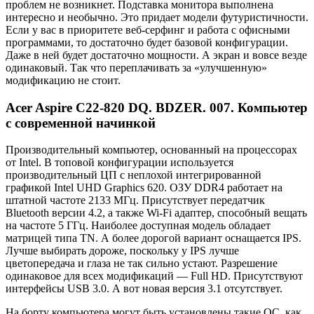
проблем не возникнет. Подставка монитора выполнена
интересно и необычно. Это придает модели футуристичности.
Если у вас в приоритете веб-серфинг и работа с офисными
программами, то достаточно будет базовой конфигурации.
Даже в ней будет достаточно мощности. А экран и вовсе везде
одинаковый. Так что переплачивать за «улучшенную»
модификацию не стоит.
Acer Aspire C22-820 DQ. BDZER. 007. Компьютер
с современной начинкой
Производительный компьютер, основанный на процессорах
от Intel. В топовой конфигурации используется
производительный ЦП с неплохой интегрированной
графикой Intel UHD Graphics 620. ОЗУ DDR4 работает на
штатной частоте 2133 МГц. Присутствует передатчик
Bluetooth версии 4.2, а также Wi-Fi адаптер, способный вещать
на частоте 5 ГГц. Наиболее доступная модель обладает
матрицей типа TN. А более дорогой вариант оснащается IPS.
Лучше выбирать дороже, поскольку у IPS лучше
цветопередача и глаза не так сильно устают. Разрешение
одинаковое для всех модификаций — Full HD. Присутствуют
интерфейсы USB 3.0. А вот новая версия 3.1 отсутствует.
На борту компьютера могут быть установлены такие ОС, как