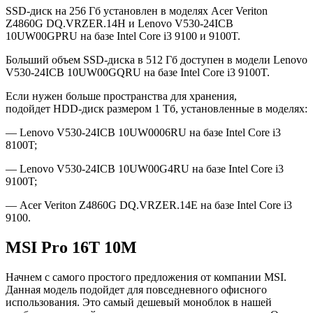
SSD-диск на 256 Гб установлен в моделях Acer Veriton
Z4860G DQ.VRZER.14H и Lenovo V530-24ICB
10UW00GPRU на базе Intel Core i3 9100 и 9100T.
Больший объем SSD-диска в 512 Гб доступен в модели Lenovo
V530-24ICB 10UW00GQRU на базе Intel Core i3 9100T.
Если нужен больше пространства для хранения,
подойдет HDD-диск размером 1 Тб, установленные в моделях:
— Lenovo V530-24ICB 10UW0006RU на базе Intel Core i3
8100T;
— Lenovo V530-24ICB 10UW00G4RU на базе Intel Core i3
9100T;
— Acer Veriton Z4860G DQ.VRZER.14E на базе Intel Core i3
9100.
MSI Pro 16T 10M
Начнем с самого простого предложения от компании MSI.
Данная модель подойдет для повседневного офисного
использования. Это самый дешевый моноблок в нашей