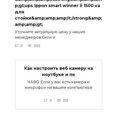
p;gt;ups ippon smart winner ii 1500 va
для
стойки&amp;amp;amp;lt;/strong&amp;
amp;amp;gt;
Уточните актуальную цену у наших
менеджеров Сети и
0
305
Как настроить веб камеру на
ноутбуке и пк
ЧАВО Если у вас есть камера и
микрофон на вашем компьютере
0
313