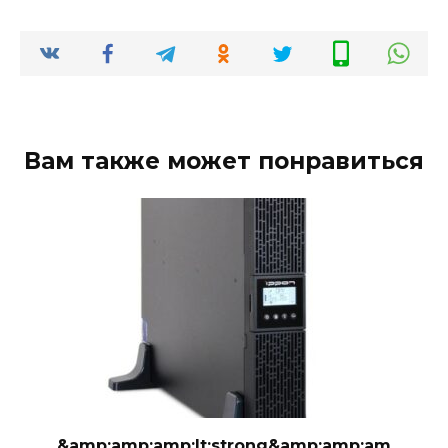
Вам также может понравиться
&amp;amp;amp;lt;strong&amp;amp;am