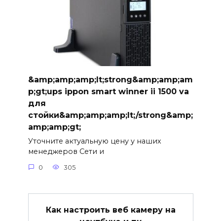
&amp;amp;amp;lt;strong&amp;amp;am
p;gt;ups ippon smart winner ii 1500 va
для
стойки&amp;amp;amp;lt;/strong&amp;
amp;amp;gt;
Уточните актуальную цену у наших
менеджеров Сети и
0
305
Как настроить веб камеру на