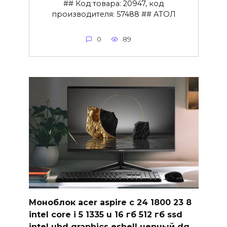
## Код товара: 20947, код
производителя: 57488 ## АТОЛ
0
89
Моноблок acer aspire c 24 1800 23 8
intel core i 5 1335 u 16 гб 512 гб ssd
intel uhd graphics eshell черный dq