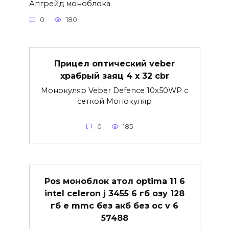
Апгрейд моноблока
0
180
Прицел оптический veber
храбрый заяц 4 x 32 cbr
Монокуляр Veber Defence 10х50WP с
сеткой Монокуляр
0
185
Pos моноблок атол optima 11 6
intel celeron j 3455 6 гб озу 128
гб e mmc без акб без ос v 6
57488