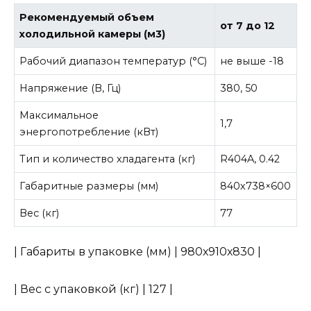
Рекомендуемый объем
от 7 до 12
холодильной камеры (м3)
Рабочий диапазон температур (°С)
не выше -18
Напряжение (В, Гц)
380, 50
Максимальное
1,7
энергопотребление (кВт)
Тип и количество хладагента (кг)
R404A, 0.42
Габаритные размеры (мм)
840х738×600
Вес (кг)
77
| Габариты в упаковке (мм) | 980х910х830 |
| Вес с упаковкой (кг) | 127 |