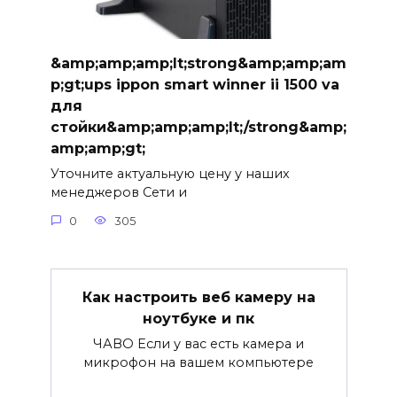
&amp;amp;amp;lt;strong&amp;amp;am
p;gt;ups ippon smart winner ii 1500 va
для
стойки&amp;amp;amp;lt;/strong&amp;
amp;amp;gt;
Уточните актуальную цену у наших
менеджеров Сети и
0
305
Как настроить веб камеру на
ноутбуке и пк
ЧАВО Если у вас есть камера и
микрофон на вашем компьютере