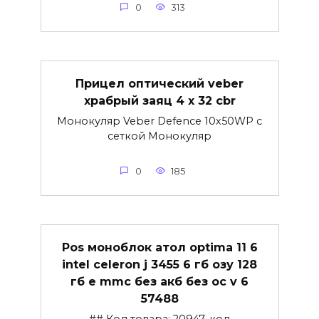
0
313
Прицел оптический veber
храбрый заяц 4 x 32 cbr
Монокуляр Veber Defence 10х50WP с
сеткой Монокуляр
0
185
Pos моноблок атол optima 11 6
intel celeron j 3455 6 гб озу 128
гб e mmc без акб без ос v 6
57488
## Код товара: 20947, код