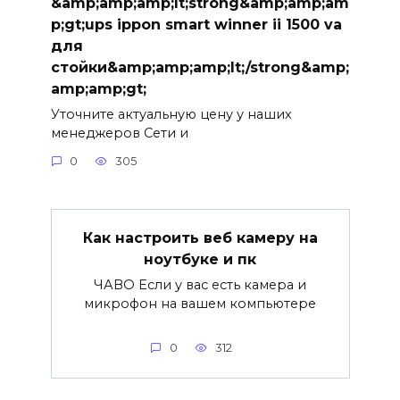
&amp;amp;amp;lt;strong&amp;amp;am
p;gt;ups ippon smart winner ii 1500 va
для
стойки&amp;amp;amp;lt;/strong&amp;
amp;amp;gt;
Уточните актуальную цену у наших
менеджеров Сети и
0
305
Как настроить веб камеру на
ноутбуке и пк
ЧАВО Если у вас есть камера и
микрофон на вашем компьютере
0
312