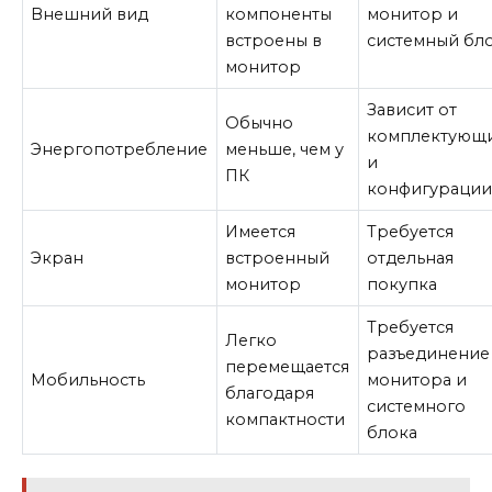
Внешний вид
компоненты
монитор и
встроены в
системный бл
монитор
Зависит от
Обычно
комплектующ
Энергопотребление
меньше, чем у
и
ПК
конфигураци
Имеется
Требуется
Экран
встроенный
отдельная
монитор
покупка
Требуется
Легко
разъединение
перемещается
Мобильность
монитора и
благодаря
системного
компактности
блока