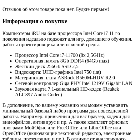
Отзывов об этом товаре пока нет. Будьте первым!
Информация о покупке
Компьютеры iRU на базе процессора Intel Core i7 11-го
поколения идеально подходят для игр, домашнего обучения,
работы проектировщика или офисной среды.
Процессор Intel Core i7-11700 (8x 2,5GHz)
Оперативная память 8Gb DDR4 (64Gb max)
Жёсткий диск 256Gb SSD 2,5
Видеокарта: UHD-графика Intel 750 (int)
Материнская плата ASRock B560M-HDV R2.0
Сетевой контроллер Giga PHY Intel I219V Gigabit LAN
Звуковая карта 7.1-канальный HD-кодек (Realtek
ALC897 Audio Codec)
В дополнение, по вашему желанию мы можем установить
минимальный базовый набор программ для повседневной
работы. Например: привычный для вас браузер, кодеки для
видеофайлов, антивирус и пр. А также комплект офисных
программ МойОфис или FreeOffice или LibreOffice или
OpenOffice (включающие текстовый редактор, электронные
таблицы, презентации и пр.). В отличие от аналогичного