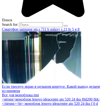
Поиск
Search for:
Смартфон samsung sm s 711 b galaxy s 23 fe 5 g 8
Если треснул экран в цельном корпусе. Какой вывод делаем
из примера
Все для моноблока msi
<strong>моноблок lenovo ideacentre aio 520 24 iku f0d200 flrk:
</strong><br> моноблок lenovo ideacentre aio 520 24 iku f 0 d