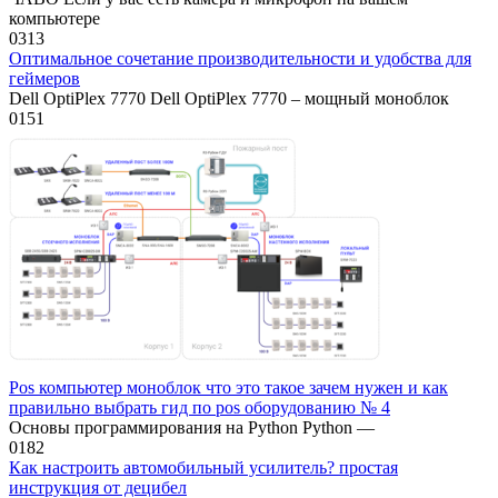
компьютере
0
313
Оптимальное сочетание производительности и удобства для
геймеров
Dell OptiPlex 7770 Dell OptiPlex 7770 – мощный моноблок
0
151
Pos компьютер моноблок что это такое зачем нужен и как
правильно выбрать гид по pos оборудованию № 4
Основы программирования на Python Python —
0
182
Как настроить автомобильный усилитель? простая
инструкция от децибел