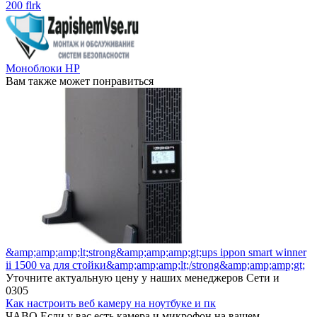
200 flrk
Moнoблoки НР
Вам также может понравиться
&amp;amp;amp;lt;strong&amp;amp;amp;gt;ups ippon smart winner
ii 1500 va для стойки&amp;amp;amp;lt;/strong&amp;amp;amp;gt;
Уточните актуальную цену у наших менеджеров Сети и
0
305
Как настроить веб камеру на ноутбуке и пк
ЧАВО Если у вас есть камера и микрофон на вашем