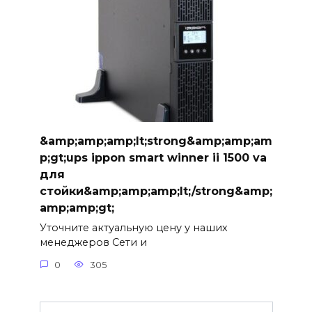
&amp;amp;amp;lt;strong&amp;amp;am
p;gt;ups ippon smart winner ii 1500 va
для
стойки&amp;amp;amp;lt;/strong&amp;
amp;amp;gt;
Уточните актуальную цену у наших
менеджеров Сети и
0
305