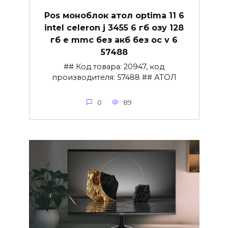
Pos моноблок атол optima 11 6
intel celeron j 3455 6 гб озу 128
гб e mmc без акб без ос v 6
57488
## Код товара: 20947, код
производителя: 57488 ## АТОЛ
0
89