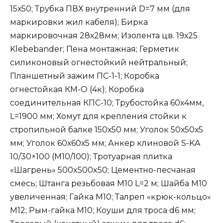
15х50; Трубка ПВХ внутренний D=7 мм (для
маркировки жил кабеля); Бирка
маркировочная 28х28мм; Изолента цв. 19х25
Klebebander; Пена монтажная; Герметик
силиконовый огнестойкий нейтральный;
Планшетный зажим ПС-1-1; Коробка
огнестойкая КМ-О (4к); Коробка
соединительная КПС-10; Трубостойка 60х4мм,
L=1900 мм; Хомут для крепления стойки к
стропильной балке 150х50 мм; Уголок 50х50х5
мм; Уголок 60х60х5 мм; Анкер клиновой S-KA
10/30×100 (М10/100); Тротуарная плитка
«Шагрень» 500x500x50; Цементно-песчаная
смесь; Штанга резьбовая М10 L=2 м; Шайба М10
увеличенная; Гайка М10; Талреп «крюк-кольцо»
М12; Рым-гайка М10; Коуши для троса d6 мм;