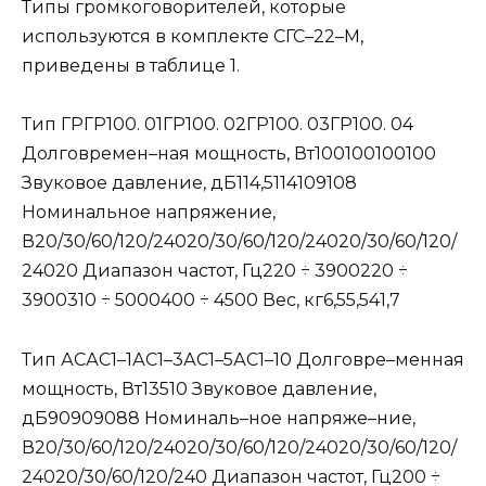
Типы громкоговорителей, которые
используются в комплекте СГС–22–М,
приведены в таблице 1.
Тип ГРГР100. 01ГР100. 02ГР100. 03ГР100. 04
Долговремен–ная мощность, Вт100100100100
Звуковое давление, дБ114,5114109108
Номинальное напряжение,
В20/30/60/120/24020/30/60/120/24020/30/60/120/
24020 Диапазон частот, Гц220 ÷ 3900220 ÷
3900310 ÷ 5000400 ÷ 4500 Вес, кг6,55,541,7
Тип АСАС1–1АС1–3АС1–5АС1–10 Долговре–менная
мощность, Вт13510 Звуковое давление,
дБ90909088 Номиналь–ное напряже–ние,
В20/30/60/120/24020/30/60/120/24020/30/60/120/
24020/30/60/120/240 Диапазон частот, Гц200 ÷