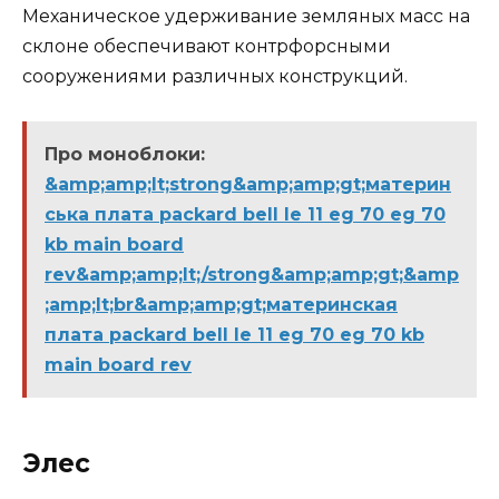
Механическое удерживание земляных масс на
склоне обеспечивают контрфорсными
сооружениями различных конструкций.
Про моноблоки:
&amp;amp;lt;strong&amp;amp;gt;материн
ська плата packard bell le 11 eg 70 eg 70
kb main board
rev&amp;amp;lt;/strong&amp;amp;gt;&amp
;amp;lt;br&amp;amp;gt;материнская
плата packard bell le 11 eg 70 eg 70 kb
main board rev
Элес