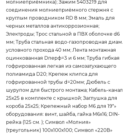
молниеприёмника); Зажим 5403219 для
соединения молниеприёмного стержня с
круглым проводником RD 8 мм; Эмаль для
черных металлов антикоррозионная;
Электроды; Трос стальной в ПВХ оболочке d6
мм; Труба стальная водо-газопроводная диам.
условного прохода 40 мм; Лента монтажная
оцинкованная Dперф=3 и 6 мм; Труба гибкая
гофрированная легкая из самозатухающего
полиамида D20; Крепеж клипса для
гофрированной трубы d=20мм; Дюбель с
шурупом для быстрого монтажа; Кабель-канал
25х25 в комплекте с крышкой; Заглушка для
короба 25х25; Крепежный набор М6 для 19″»
оборудования: винт, шайба, гайка М6х16; DIN-
рейка (125 см. ); Символ «Молния»
(треугольник) 100х100х100; Символ «220В»