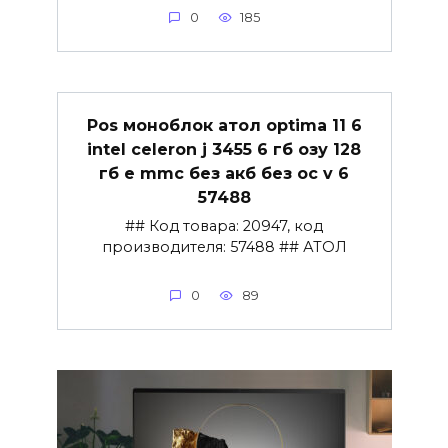
0
185
Pos моноблок атол optima 11 6
intel celeron j 3455 6 гб озу 128
гб e mmc без акб без ос v 6
57488
## Код товара: 20947, код
производителя: 57488 ## АТОЛ
0
89