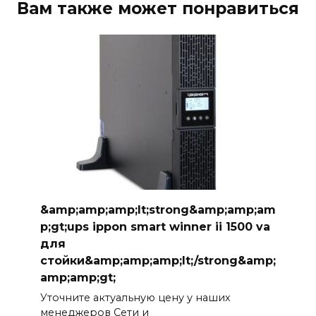
Вам также может понравиться
&amp;amp;amp;lt;strong&amp;amp;am
p;gt;ups ippon smart winner ii 1500 va
для
стойки&amp;amp;amp;lt;/strong&amp;
amp;amp;gt;
Уточните актуальную цену у наших
менеджеров Сети и