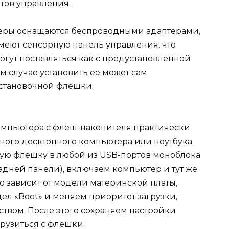
тов управления.
ры оснащаются беспроводными адаптерами,
меют сенсорную панель управления, что
огут поставляться как с предустановленной
ем случае установить ее может сам
установочной флешки.
омпьютера с флеш-накопителя практически
чного десктопного компьютера или ноутбука.
ую флешку в любой из USB-портов моноблока
задней панели), включаем компьютер и тут же
это зависит от модели материнской платы,
дел «Boot» и меняем приоритет загрузки,
твом. После этого сохраняем настройки
рузиться с флешки.