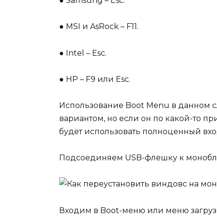
●
Samsung – Esc.
● MSI и AsRock – F11.
●
Intel – Esc.
● HP – F9 или Esc.
Использование Boot Menu в данном с
вариантом, но если он по какой-то п
будет использовать полноценный вход
Подсоединяем USB-флешку к моноблок
Входим в Boot-меню или меню загруз