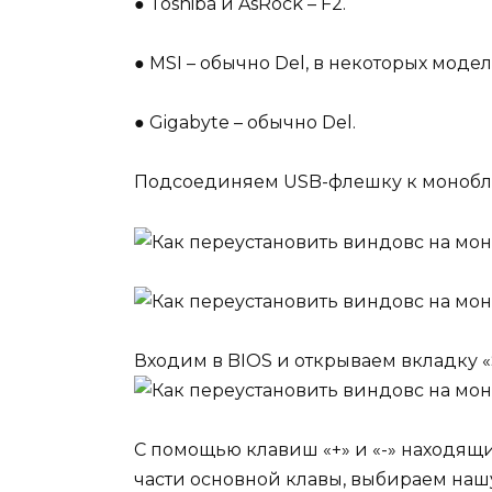
●
Toshiba и AsRock – F2.
●
MSI – обычно Del, в некоторых модел
●
Gigabyte – обычно Del.
Подсоединяем USB-флешку к моноблок
Входим в BIOS и открываем вкладку «S
С помощью клавиш «+» и «-» находящи
части основной клавы, выбираем наш