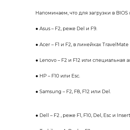
Напоминаем, что для загрузки в BIO
●
Asus – F2, реже Del и F9.
●
Acer – F1 и F2, в линейках TravelMate 
●
Lenovo – F2 и F12 или специальная 
●
HP – F10 или Esc.
●
Samsung – F2, F8, F12 или Del.
●
Dell – F2 , реже F1, F10, Del, Esc и Insert