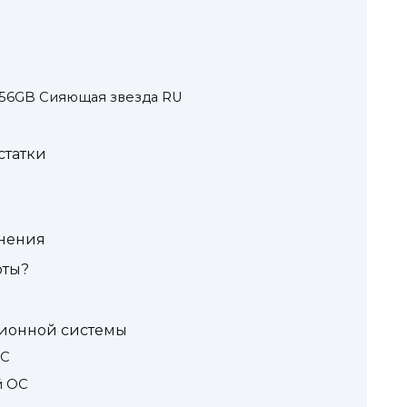
256GB Сияющая звезда RU
статки
енения
оты?
ционной системы
ОС
й ОС