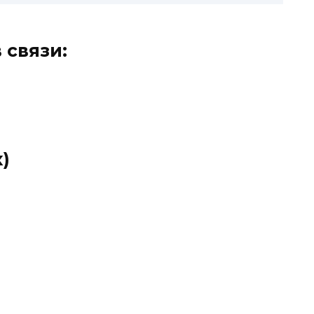
 связи:
x)