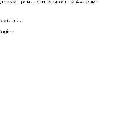
ядрами производительности и 4 ядрами
роцессор
Engine