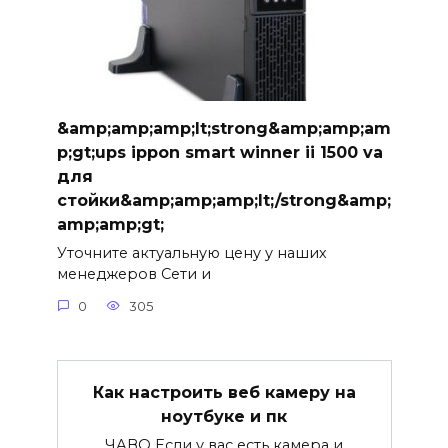
&amp;amp;amp;lt;strong&amp;amp;am
p;gt;ups ippon smart winner ii 1500 va
для
стойки&amp;amp;amp;lt;/strong&amp;
amp;amp;gt;
Уточните актуальную цену у наших
менеджеров Сети и
0
305
Как настроить веб камеру на
ноутбуке и пк
ЧАВО Если у вас есть камера и