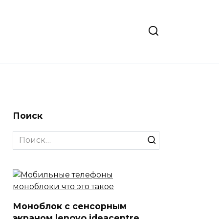
Поиск
Search
for:
Моноблок с сенсорным
экраном lenovo ideacentre