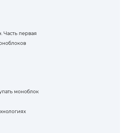
 Часть первая
оноблоков
купать моноблок
хнологиях