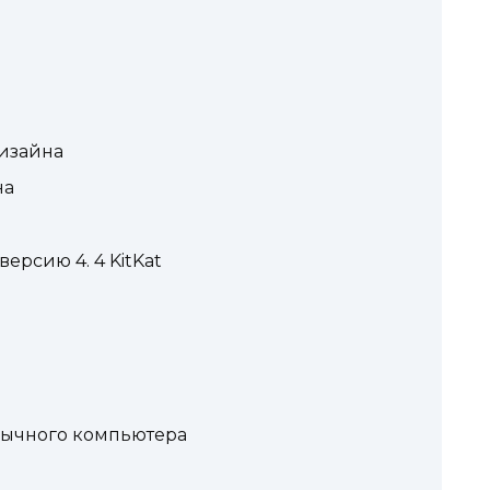
изайна
на
ерсию 4. 4 KitKat
бычного компьютера