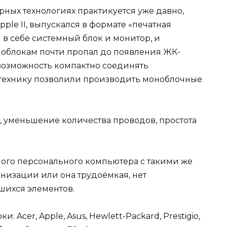
ых технологиях практикуется уже давно,
le II, выпускался в формате «печатная
 в себе системный блок и монитор, и
оноблокам почти пропал до появления ЖК-
возможность компактно соединять
технику позволили производить моноблочные
, уменьшение количества проводов, простота
ного персонального компьютера с такими же
низации или она трудоёмкая, нет
шихся элементов.
Acer, Apple, Asus, Hewlett-Packard, Prestigio,