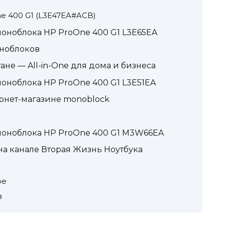
e 400 G1 (L3E47EA#ACB)
оноблока HP ProOne 400 G1 L3E65EA
ноблоков
не — All-in-One для дома и бизнеса
оноблока HP ProOne 400 G1 L3E51EA
рнет-магазине monoblock
моноблока HP ProOne 400 G1 M3W66EA
а канале Вторая Жизнь Ноутбука
ре
в