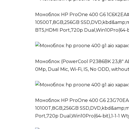
Моноблок HP ProOne 400 G6 1C6X2EA#ACB
10500T,8GB,256GB SSD,DVD,kbd&amp;mou
BT5,HDMI Port,720p Dual,Win10Pro(64-bit
Моноблок (PowerCool P2386BK 23,8″ AD
0Mp, Dual Mic, Wi-Fi, IS, No ODD, witho
Моноблок HP ProOne 400 G6 23G70EA#AC
10100T,8GB,256GB SSD,DVD,kbd&amp;mo
Port,720p Dual,Win10Pro(64-bit),1-1-1 Wt