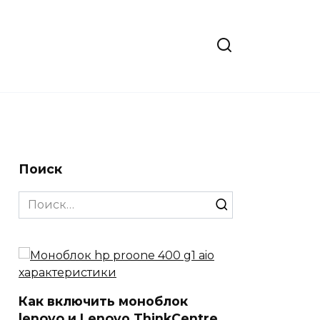
Поиск
Search
for:
Как включить моноблок
lenovo и Lenovо ThinkCentre