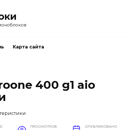
оки
моноблоков
зь
Карта сайта
oone 400 g1 aio
и
ИЕ
ПРОСМОТРОВ
ОПУБЛИКОВАНО