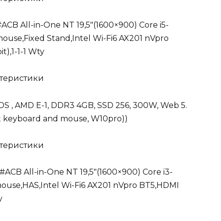
 All-in-One NT 19,5″(1600×900) Core i5-
se,Fixed Stand,Intel Wi-Fi6 AX201 nVpro
),1-1-1 Wty
S , AMD E-1, DDR3 4GB, SSD 256, 300W, Web 5.
ut keyboard and mouse, W10pro))
B All-in-One NT 19,5″(1600×900) Core i3-
use,HAS,Intel Wi-Fi6 AX201 nVpro BT5,HDMI
y