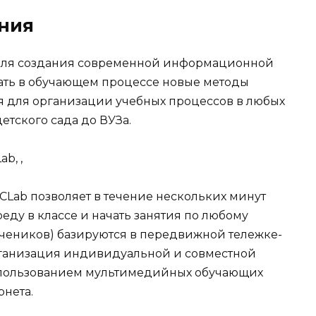
ния
для создания современной информационной
ать в обучающем процессе новые методы
я для организации учебных процессов в любых
детского сада до ВУЗа.
Lab
,
,
Lab позволяет в течение нескольких минут
ду в классе и начать занятия по любому
 учеников) базируются в передвижной тележке-
рганизация индивидуальной и совместной
использованием мультимедийных обучающих
рнета.