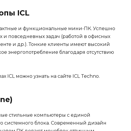
опы ICL
мпактные и функциональные мини-ПК. Успешно
 и повседневных задач (работой в офисных
енте и др.). Тонкие клиенты имеют высокий
кое энергопотребление благодаря отсутствию
пах ICL можно узнать
на сайте ICL Techno
.
One)
ктные стильные компьютеры с единой
о системного блока. Современный дизайн
оналом ПК делают моноблок отличным