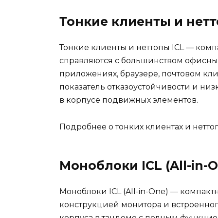
Тонкие клиенты и нетт
Тонкие клиенты и неттопы ICL — ко
справляются с большинством офисных
приложениях, браузере, почтовом кли
показатель отказоустойчивости и низ
в корпусе подвижных элементов.
Подробнее о тонких клиентах и нетто
Моноблоки ICL (All-in-
Моноблоки ICL (All-in-One) — компа
конструкцией монитора и встроенног
корпуса в тандеме с полным функци