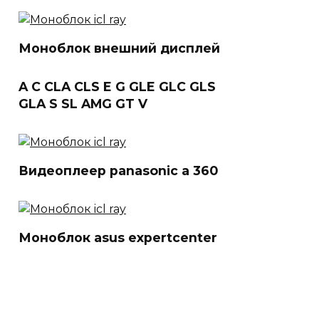
Моноблок внешний дисплей
A C CLA CLS E G GLE GLC GLS
GLA S SL AMG GT V
Видеоплеер panasonic a 360
Моноблок asus expertcenter