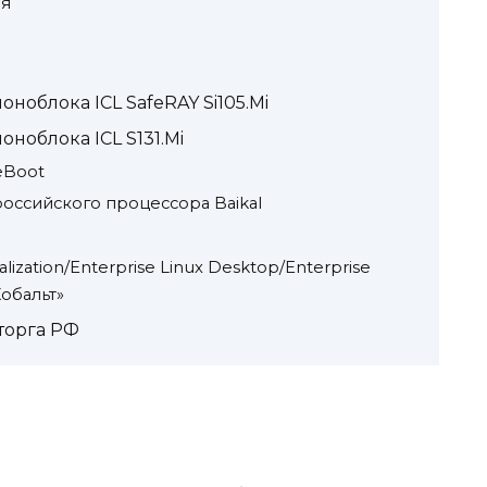
ия
ноблока ICL SafeRAY Si105.Mi
ноблока ICL S131.Mi
eBoot
оссийского процессора Baikal
ization/Enterprise Linux Desktop/Enterprise
Кобальт»
торга РФ