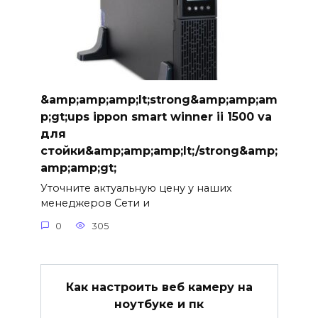
&amp;amp;amp;lt;strong&amp;amp;am
p;gt;ups ippon smart winner ii 1500 va
для
стойки&amp;amp;amp;lt;/strong&amp;
amp;amp;gt;
Уточните актуальную цену у наших
менеджеров Сети и
0
305
Как настроить веб камеру на
ноутбуке и пк