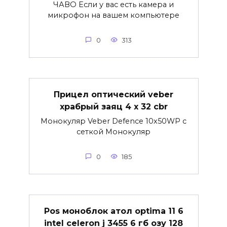
ЧАВО Если у вас есть камера и
микрофон на вашем компьютере
0
313
Прицел оптический veber
храбрый заяц 4 x 32 cbr
Монокуляр Veber Defence 10х50WP с
сеткой Монокуляр
0
185
Pos моноблок атол optima 11 6
intel celeron j 3455 6 гб озу 128