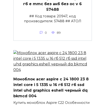
гб e mmc без акб без ос v 6
57488
## Код товара: 20947, код
производителя: 57488 ## АТОЛ
0
89
Моноблок acer aspire c 24 1800 23 8
intel core i 5 1335 u 16 гб 512 гб ssd
intel uhd graphics eshell черный dq
bkmcd 004
Купить моноблок Aspire C22 Особенности