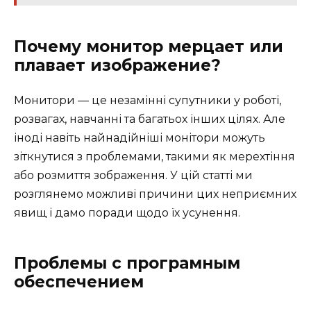
Почему монитор мерцает или
плавает изображение?
Монитори — це незамінні супутники у роботі,
розвагах, навчанні та багатьох інших цілях. Але
іноді навіть найнадійніші монітори можуть
зіткнутися з проблемами, такими як мерехтіння
або розмиття зображення. У цій статті ми
розглянемо можливі причини цих неприємних
явищ і дамо поради щодо їх усунення.
Проблемы с програмным
обеспечением