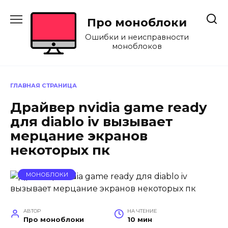
Перейти
к
Про моноблоки
содержанию
Ошибки и неисправности
моноблоков
ГЛАВНАЯ СТРАНИЦА
Драйвер nvidia game ready
для diablo iv вызывает
мерцание экранов
некоторых пк
МОНОБЛОКИ
АВТОР
НА ЧТЕНИЕ
Про моноблоки
10 мин