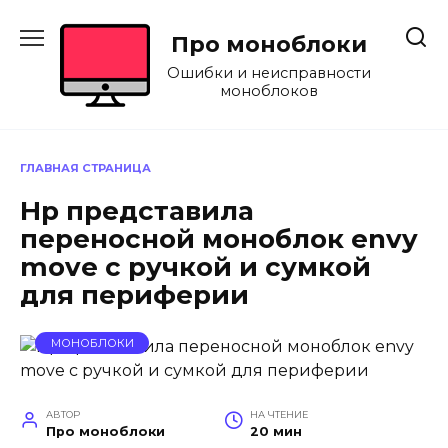
Перейти
к
Про моноблоки
содержанию
Ошибки и неисправности
моноблоков
ГЛАВНАЯ СТРАНИЦА
Hp представила
переносной моноблок envy
move с ручкой и сумкой
для периферии
МОНОБЛОКИ
АВТОР
НА ЧТЕНИЕ
Про моноблоки
20 мин