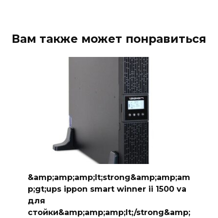
Вам также может понравиться
&amp;amp;amp;lt;strong&amp;amp;am
p;gt;ups ippon smart winner ii 1500 va
для
стойки&amp;amp;amp;lt;/strong&amp;