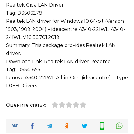
Realtek Giga LAN Driver
Tag: DS506278
Realtek LAN driver for Windows 10 64-bit (Version
1903, 1909, 2004) – ideacentre A340-22IWL, A340-
24IWL V.10.36.701.2019
Summary: This package provides Realtek LAN
driver.
Download Link:
Realtek LAN driver
Readme
Tag: DS541855
Lenovo A340-22IWL All-in-One (ideacentre) – Type
F0EB Drivers
Оцените статью