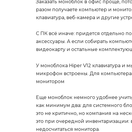
Заказать моноблок в офис проще, пото
разом получаете компьютер и монитор
клавиатура, веб-камера и другие устр
С ПК всё иначе: придется отдельно п
аксессуары. А если собирать компьюте
видеокарту и остальные комплектую
У моноблока Hiper V12 клавиатура и 
микрофон встроены. Для компьютера э
монитором
Еще моноблок немного удобнее учиты
как минимум два: для системного бло
это не критично, но компания на нес
это при очередной инвентаризации: 
недосчитаться монитора.