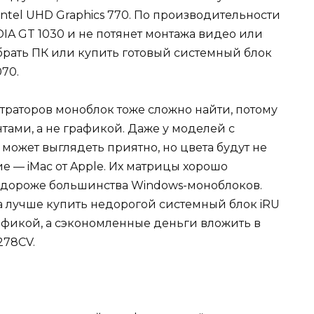
Intel UHD Graphics 770. По производительности
IA GT 1030 и не потянет монтажа видео или
обрать ПК или купить готовый системный блок
070.
траторов моноблок тоже сложно найти, потому
тами, а не графикой. Даже у моделей с
ожет выглядеть приятно, но цвета будут не
е — iMac от Apple. Их матрицы хорошо
ac дороже большинства Windows-моноблоков.
а лучше купить недорогой системный блок iRU
фикой, а сэкономленные деньги вложить в
278CV.