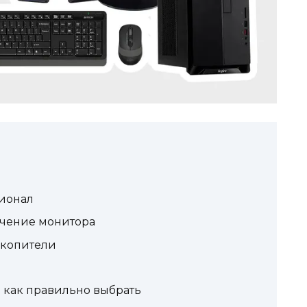
ционал
ючение монитора
акопители
 как правильно выбрать